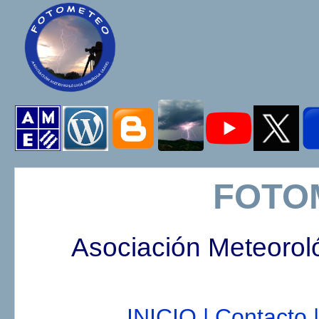
FOTO
Asociación Meteorol
INICIO |
Contacto |