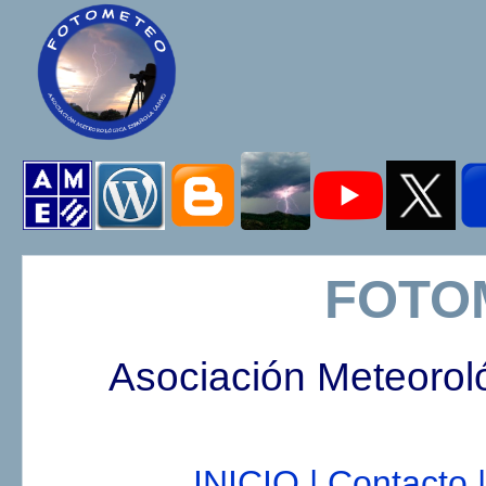
FOTO
Asociación Meteorol
INICIO |
Contacto |