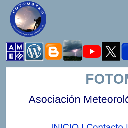
FOTO
Asociación Meteorol
INICIO |
Contacto |