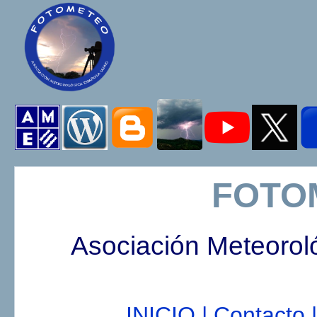
FOTO
Asociación Meteorol
INICIO |
Contacto |