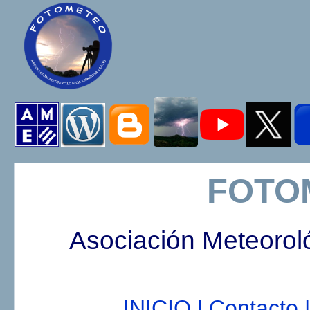
FOTO
Asociación Meteorol
INICIO |
Contacto |