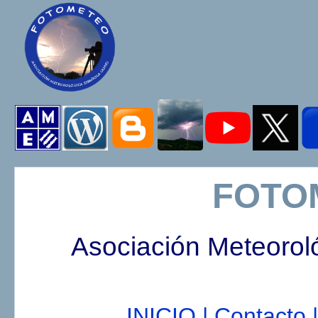
FOTO
Asociación Meteorol
INICIO |
Contacto |