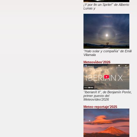
¡Y por fin un Sprite!" de Alberto
Lunas y
"Halo solar y compañía" de Emili
Vilamala
Meteovídeo'2026
"IberianX II", de Benjamín Porée,
primer puesto del
Meteovídeo'2026
Meteo-reportaje'2025