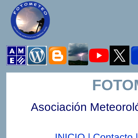
FOTO
Asociación Meteorol
INICIO |
Contacto |