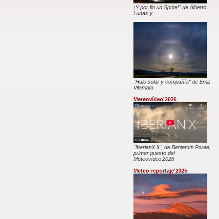
¡Y por fin un Sprite!" de Alberto
Lunas y
"Halo solar y compañía" de Emili
Vilamala
Meteovídeo'2026
"IberianX II", de Benjamín Porée,
primer puesto del
Meteovídeo'2026
Meteo-reportaje'2025