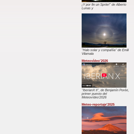
¡Y por fin un Sprite!" de Alberto
Lunas y
"Halo solar y compañía" de Emili
Vilamala
Meteovídeo'2026
"IberianX II", de Benjamín Porée,
primer puesto del
Meteovídeo'2026
Meteo-reportaje'2025