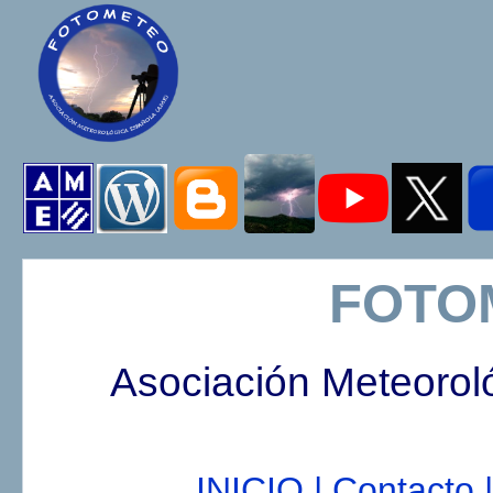
FOTO
Asociación Meteorol
INICIO |
Contacto |