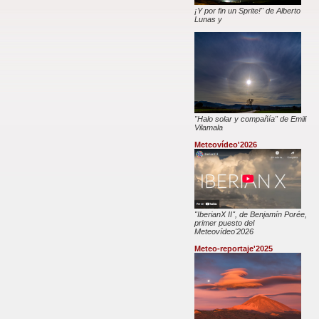
¡Y por fin un Sprite!" de Alberto
Lunas y
"Halo solar y compañía" de Emili
Vilamala
Meteovídeo'2026
"IberianX II", de Benjamín Porée,
primer puesto del
Meteovídeo'2026
Meteo-reportaje'2025