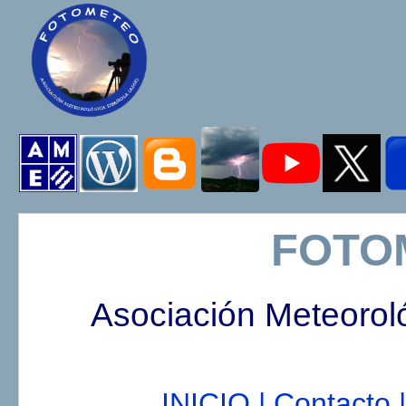
FOTO
Asociación Meteorol
INICIO |
Contacto |