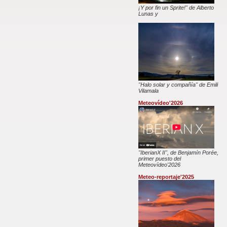
¡Y por fin un Sprite!" de Alberto
Lunas y
"Halo solar y compañía" de Emili
Vilamala
Meteovídeo'2026
"IberianX II", de Benjamín Porée,
primer puesto del
Meteovídeo'2026
Meteo-reportaje'2025