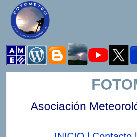
FOTO
Asociación Meteorol
INICIO |
Contacto |