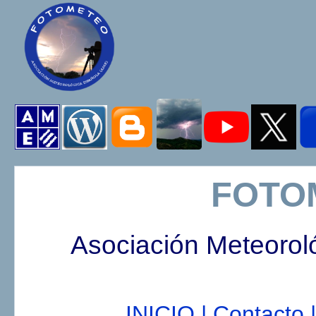
FOTO
Asociación Meteorol
INICIO |
Contacto |