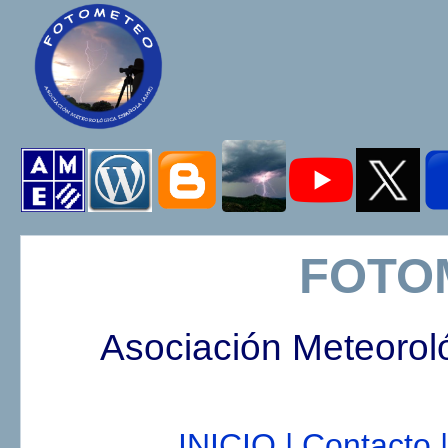
FOTO
Asociación Meteorol
INICIO |
Contacto |