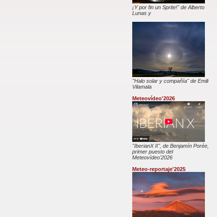
¡Y por fin un Sprite!" de Alberto
Lunas y
"Halo solar y compañía" de Emili
Vilamala
Meteovídeo'2026
"IberianX II", de Benjamín Porée,
primer puesto del
Meteovídeo'2026
Meteo-reportaje'2025