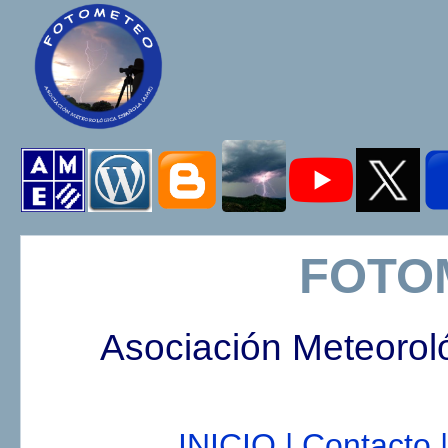
FOTO
Asociación Meteorol
INICIO |
Contacto |