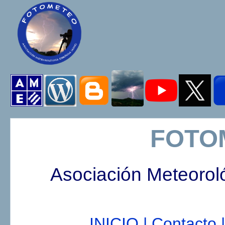
FOTO
Asociación Meteorol
INICIO |
Contacto |