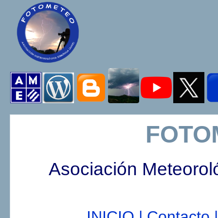
FOTO
Asociación Meteorol
INICIO |
Contacto |