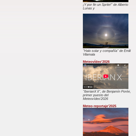
¡Y por fin un Sprite!" de Alberto
Lunas y
"Halo solar y compañía" de Emili
Vilamala
Meteovídeo'2026
"IberianX II", de Benjamín Porée,
primer puesto del
Meteovídeo'2026
Meteo-reportaje'2025