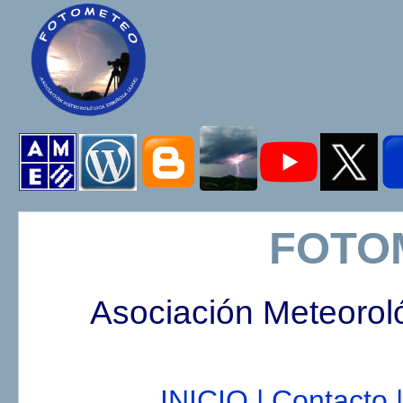
FOTO
Asociación Meteorol
INICIO |
Contacto |