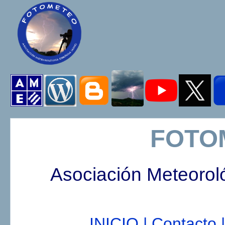
FOTO
Asociación Meteorol
INICIO |
Contacto |