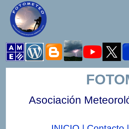
FOTO
Asociación Meteorol
INICIO |
Contacto |