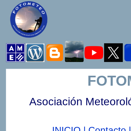
FOTO
Asociación Meteorol
INICIO |
Contacto |