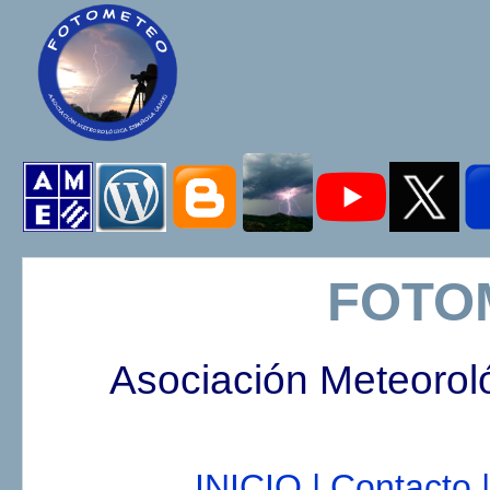
FOTO
Asociación Meteorol
INICIO |
Contacto |