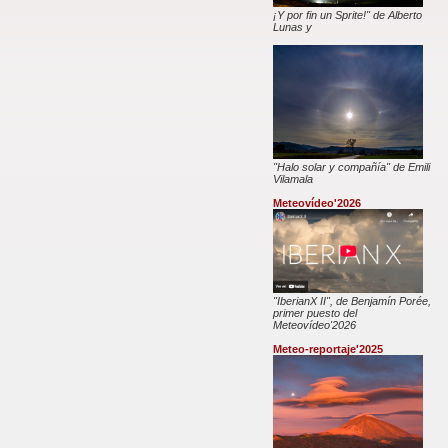
¡Y por fin un Sprite!" de Alberto
Lunas y
"Halo solar y compañía" de Emili
Vilamala
Meteovídeo'2026
"IberianX II", de Benjamín Porée,
primer puesto del
Meteovídeo'2026
Meteo-reportaje'2025