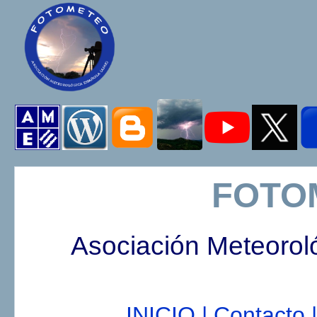
FOTO
Asociación Meteorol
INICIO |
Contacto |